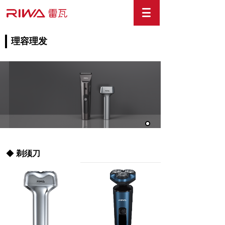
理容理发
◆
剃须刀