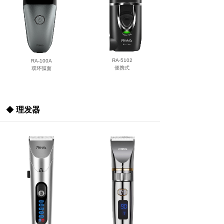
RA-5102
RA-100A
便携式
双环弧面
◆
理发器